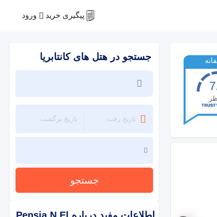
ورود
پیگیری خرید
جستجو در هتل های کانتابریا
انه
7
ظر
جستجو
اطلاعات مفید درباره
Pensia N El