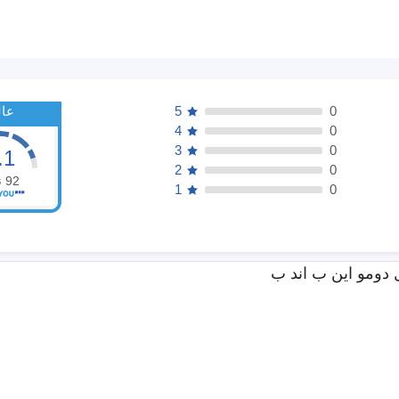
0
5
عا
4
0
3
0
.1
2
0
92
ن
1
0