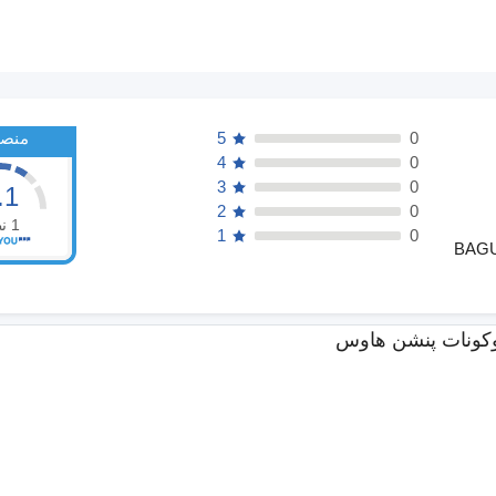
0
5
منصف
4
0
3
0
.1
2
0
1
ن
1
0
BAGU