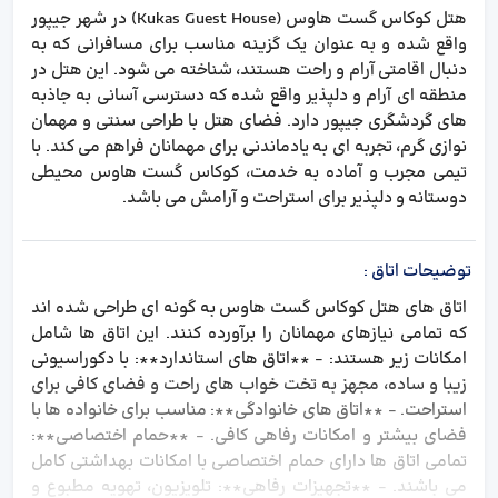
هتل کوکاس گست هاوس (Kukas Guest House) در شهر جیپور
واقع شده و به عنوان یک گزینه مناسب برای مسافرانی که به
دنبال اقامتی آرام و راحت هستند، شناخته می شود. این هتل در
منطقه ای آرام و دلپذیر واقع شده که دسترسی آسانی به جاذبه
های گردشگری جیپور دارد. فضای هتل با طراحی سنتی و مهمان
نوازی گرم، تجربه ای به یادماندنی برای مهمانان فراهم می کند. با
تیمی مجرب و آماده به خدمت، کوکاس گست هاوس محیطی
دوستانه و دلپذیر برای استراحت و آرامش می باشد.
توضیحات اتاق
:
اتاق های هتل کوکاس گست هاوس به گونه ای طراحی شده اند
که تمامی نیازهای مهمانان را برآورده کنند. این اتاق ها شامل
امکانات زیر هستند: - **اتاق های استاندارد**: با دکوراسیونی
زیبا و ساده، مجهز به تخت خواب های راحت و فضای کافی برای
استراحت. - **اتاق های خانوادگی**: مناسب برای خانواده ها با
فضای بیشتر و امکانات رفاهی کافی. - **حمام اختصاصی**:
تمامی اتاق ها دارای حمام اختصاصی با امکانات بهداشتی کامل
می باشند. - **تجهیزات رفاهی**: تلویزیون، تهویه مطبوع و