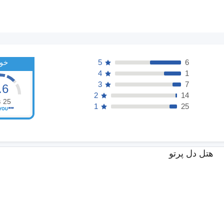
6
5
خو
4
1
3
7
.6
2
14
25
ن
1
25