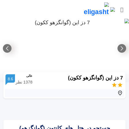
عالی
7 دز این (گوانگزهو ککون)
8.6
1378
نظر
جستجو در هتل های کانتون (گوانگزهو)