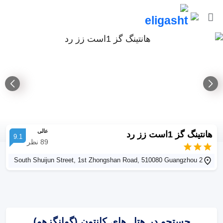
عالی
هانتینگ گز 1است زز رد
9.1
89
نظر
2 South Shuijun Street, 1st Zhongshan Road, 510080 Guangzhou
جستجو در هتل های کانتون (گوانگزهو)