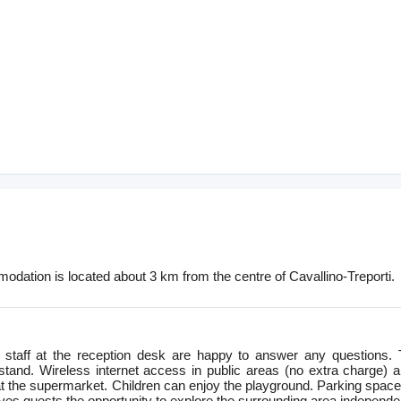
dation is located about 3 km from the centre of Cavallino-Treporti.
y staff at the reception desk are happy to answer any question
tand. Wireless internet access in public areas (no extra charge) 
 the supermarket. Children can enjoy the playground. Parking spaces a
gives guests the opportunity to explore the surrounding area independen