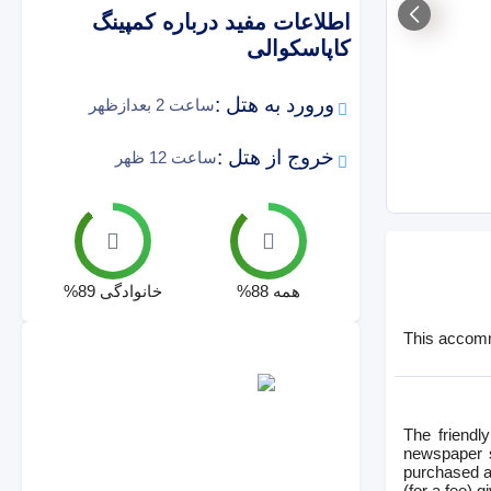
اطلاعات مفید درباره
کمپینگ
کاپاسکوالی
ورورد به هتل :
ساعت 2 بعدازظهر
خروج از هتل :
ساعت 12 ظهر
همه
88
%
خانوادگی
89
%
This accommo
The friendl
newspaper s
purchased at
(for a fee) 