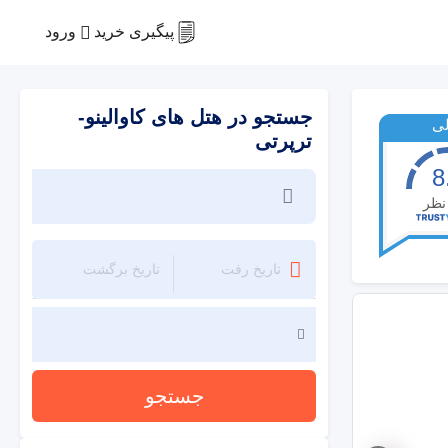
ورود
پیگیری خرید
جستجو در هتل های کاوالینو-
لی
ترپرتی
8
نظر
جستجو