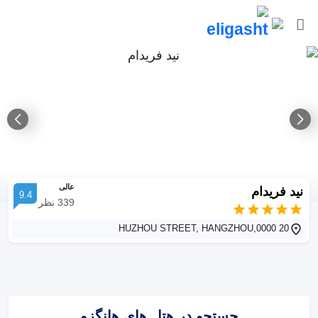
عالی
نید فریدام
9.4
339
نظر
20 HUZHOU STREET, HANGZHOU,0000
جستجو در هتل های هانگزو