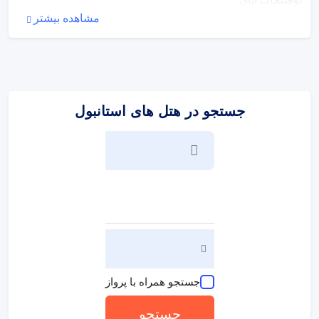
مشاهده بیشتر
اتاق های هتل ایرپورت رزیدنس هتل به طور کامل تجهیز شده و
دارای طراحی شیک و مدرن هستند. هر اتاق شامل امکانات زیر
است: - تلویزیون صفحه تخت - یخچال - میکروویو - کتری برقی -
وای فای رایگان - سیستم تهویه مطبوع اتاق ها به گونه ای
طراحی شده اند که احساس راحتی و آرامش را به مهمانان
منتقل کنند و فضای کافی برای استراحت و کار فراهم آورند.
جستجو در هتل های استانبول
توضیحات منطقه
:
استانبول، به عنوان یکی از پرجمعیت ترین و زیباترین شهرهای
جهان، جاذبه های تاریخی و فرهنگی بی نظیری را در خود جای
داده است. این شهر به دلیل موقعیت جغرافیایی خاص خود،
ترکیبی از فرهنگ های مختلف را ارائه می دهد. در اطراف هتل
ایرپورت رزیدنس، مهمانان می توانند به جاذبه های تاریخی،
مراکز خرید و رستوران های محلی دسترسی پیدا کنند. همچنین،
با استفاده از حمل و نقل عمومی، مسافران می توانند به راحتی
به مناطق دیدنی مثل میدان تقسیم، مسجد ایاصوفیه و کاخ
توپکاپی بروند.
جستجو همراه با پرواز
موقعیت هتل
:
جستجو
هتل ایرپورت رزیدنس در منطقه Yenisehir Mahallesi استانبول