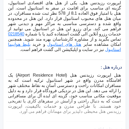
ایرپورت رزیدنس هتل، یکی از هتل های اقتصادی استانبول،
گزینه ای مناسب برای اقامت در سفر به استانبول است. این
هتل با امتیاز فوق العاده 8.1 از 578 نظر ثبت شده مسافران، در
میان هتل های محبوب استانبول قرار دارد. این هتل در محدوده
واقع شده و دسترسی مناسبی به مراکز مهم و دیدنی شهر
فراهم می کند. برای رزرو این هتل در استانبول می توانید از
خدمات رزرو آنلاین الی گشت استفاده کنید یا با شماره
0218540
تماس بگیرید و از مشاوره کارشناسان بهره مند شوید. همچنین
امکان مشاهده سایر
هتل های استانبول
و خرید
بلیط هواپیما
استانبول
نیز در سایت و اپلیکیشن الی گشت فراهم است.
درباره هتل
:
هتل ایرپورت رزیدنس هتل (Airport Residence Hotel) یک
اقامتگاه مدرن واقع در شهر استانبول ترکیه است که به
مسافران امکانات راحت و دسترسی آسان به نقاط مختلف شهر
را ارائه می دهد. این هتل در نزدیکی فرودگاه قرار دارد و به دلیل
موقعیت مکانی مناسب خود، گزینه ای ایده آل برای مسافرانی
است که به دنبال راحتی و آرامش در سفرهای کاری یا تفریحی
خود هستند. با طراحی مدرن و خدمات باکیفیت، ایرپورت
رزیدنس هتل محیطی دلپذیر برای مهمانان فراهم می آورد.
توضیحات اتاق
: