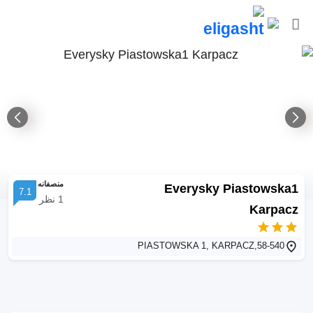
منصفانه
Everysky Piastowska1
7.1
1
نظر
Karpacz
PIASTOWSKA 1, KARPACZ,58-540