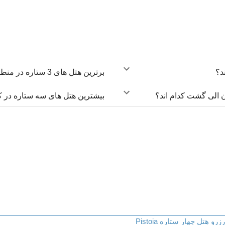
برترین هتل های 3 ستاره در منطقه پروینشیا دی پیستویا، پیستویا کدام است؟
بیشترین هتل های سه ستاره در کد
رزرو هتل چهار ستاره Pistoia