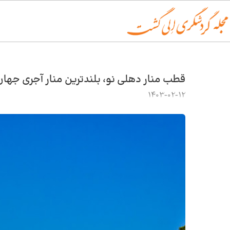
قطب منار دهلی نو، بلندترین منار آجری جهان
1403-02-12