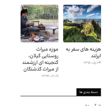
هزینه های سفر به
موزه میراث
ایرلند
روستایی گیلان،
گنجینه ای ارزشمند
1396-05-24
از میراث گذشتگان
1397-02-19
دسته بندی ها