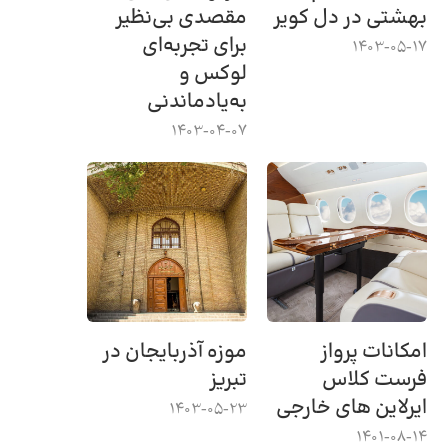
بهشتی در دل کویر
مقصدی بی‌نظیر
برای تجربه‌ای
1403-05-17
لوکس و
به‌یادماندنی
1403-04-07
امکانات پرواز
موزه آذربایجان در
فرست کلاس
تبریز
ایرلاین های خارجی
1403-05-23
1401-08-14