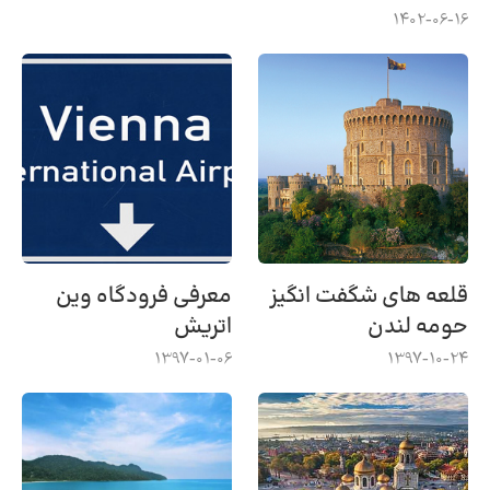
1402-06-16
قلعه های شگفت انگیز
معرفی فرودگاه وین
حومه لندن
اتریش
1397-01-06
1397-10-24