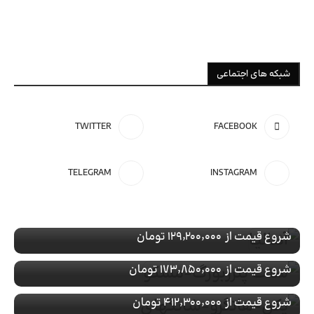
شبکه های اجتماعی
TWITTER
FACEBOOK
تور ویژه
ترکیه
TELEGRAM
INSTAGRAM
رزرو تور آنتالیـا
تور ویژه
روسیه
با پرواز
رزرو تور سنت پترزبورگ-مسکو
تور ویژه
چین
شروع قیمت از
۱۲۹٬۲۰۰٬۰۰۰ تومان
با پرواز
رزرو تور پکن-هانگزو-شانگهای
تور ویژه
ترکیه
شروع قیمت از
۱۷۳٬۸۵۰٬۰۰۰ تومان
با پرواز
رزرو تور کوش اداسی
شروع قیمت از
۴۱۲٬۳۰۰٬۰۰۰ تومان
با پرواز