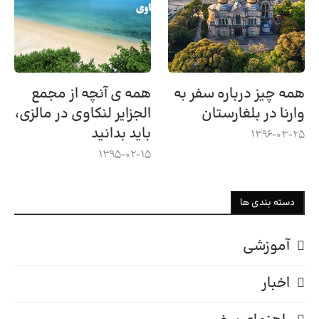
همه چیز درباره سفر به
همه ی آنچه از مجمع
وارنا در بلغارستان
الجزایر لنکاوی در مالزی،
باید بدانید
1396-03-25
1395-02-15
دسته بندی ها
آموزشی
اخبار