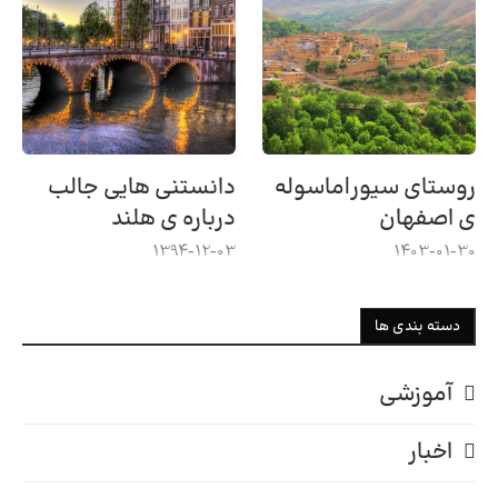
روستای سیور|ماسوله
دانستنی هایی جالب
ی اصفهان
درباره ی هلند
1394-12-03
1403-01-30
دسته بندی ها
آموزشی
اخبار