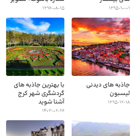
1396-08-15
1395-10-01
جاذبه های دیدنی
با بهترین جاذبه های
لیسبون
گردشگری شهر کرج
آشنا شوید
1395-12-18
1403-02-26