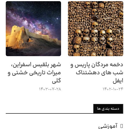
دخمه مردگان پاریس و
شهر بلقیس اسفراین،
شب های دهشتناک
میراث تاریخی خشتی و
ایفل
گلی
1403-07-28
1402-10-24
دسته بندی ها
آموزشی