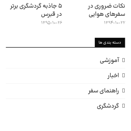
نکات ضروری در
۵ جاذبه گردشگری برتر
سفرهای هوایی
در قبرس
1395-10-26
1394-10-22
دسته بندی ها
آموزشی
اخبار
راهنمای سفر
گردشگری