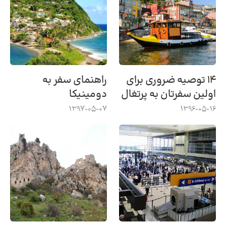
۱۴ توصیه ضروری برای
راهنمای سفر به
اولین سفرتان به پرتغال
دومینیکا
1397-05-07
1396-05-16