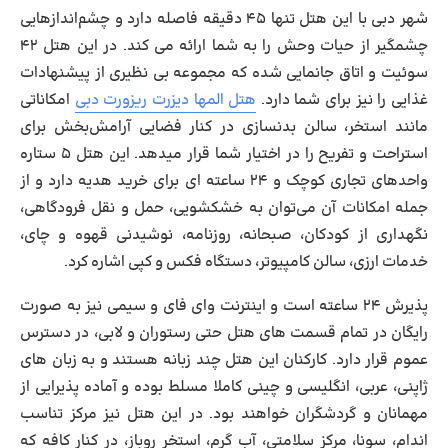
شهر دبی با این هتل تنها ۴۵ دقیقه فاصله دارد و چشم‌اندازهایی
چشمگیر از حیات وحش را به شما ارائه می کند. در این هتل ۴۲
سوئیت و اتاق جانمایی شده که مجموعه بی نظیری از پیشنهادات
غذایی را نیز برای شما دارد.
هتل المها دیزرت ریزورت دبی
امکاناتی
مانند استخر، سالن بدنسازی در کنار فضایی آرامش‌بخش برای
استراحت و تفریح را در اختیار شما قرار میدهد. این هتل ۵ ستاره
واحدهای تجاری کوچک و ۲۴ ساعته ای برای خرید هدیه دارد و از
جمله امکانات آن می‌توان به خشکشویی، حمل و نقل فرودگاهی،
نگهداری از کودکان، صبحانه، روزنامه، نوشیدنی قهوه و چای،
خدمات ارزی، سالن کامپیوتر، دستگاه فکس و کپی اشاره کرد.
پذیرش ۲۴ ساعته است و اینترنت وای فای و سیمی نیز به صورت
رایگان در تمام قسمت های هتل حتی رستوران و لابی، در دسترس
عموم قرار دارد. کارکنان این هتل چند زبانه هستند و به زبان های
ژاپنی، عربی، انگلیسی و چینی کاملا مسلط بوده و آماده پذیرایی از
مهمانان و گردشگران خواهند بود. در این هتل نیز مرکز تناسب
اندام، سونا، مرکز سلامتی، آب گرم، استخر روباز، در کنار کافه که