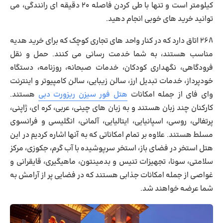
کیلومتر است و تنها با طی کردن فاصله ۲۰ دقیقه ای رانندگی، می
توانید خرید های خوبی انجام دهید.
۲۶۸ اتاق دارد که در کنار واحد های تجاری کوچک که برای خرید هدیه
مناسب هستند، به شما خدمت رسانی می کنند. حمل و نقل
فرودگاهی، نگهداری کودکان، خدمات صبحانه، روزنامه، دستگاه
خودپرداز، خدمات تبدیل ارز، سالن زیبایی، سالن کامپیوتر و اینترنت
وای فای از جمله امکانات
هتل فور سیزن ریزورت دبی
هستند.
کارکنان چند زبان هستند و به زبان های چینی، عربی، کره ای، ژاپنی،
پرتغالی، روسی، اسپانیایی، ایتالیایی، آلمانی، انگلیسی و فرانسوی
مسلط هستند. علاوه بر تمام امکاناتی که به آنها اشاره کردیم در این
هتل استخر در فضای باز، استخر سرپوشیده با آب گرم، جکوزی، مرکز
سلامتی، سونا، تجهیزات تنیس و بدمینتون، ماهیگیری، قایقرانی و
غواصی از جمله امکانات جذابی هستند که در فضایی پر از آرامش به
شما عرضه خواهند شد.