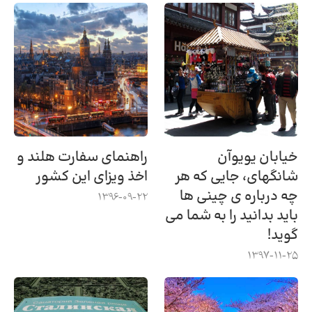
خیابان یویوآن
راهنمای سفارت هلند و
شانگهای، جایی که هر
اخذ ویزای این کشور
چه درباره ی چینی ها
1396-09-22
باید بدانید را به شما می
گوید!
1397-11-25