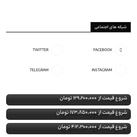
شبکه های اجتماعی
TWITTER
FACEBOOK
تور ویژه
ترکیه
TELEGRAM
INSTAGRAM
رزرو تور آنتالیـا
تور ویژه
روسیه
با پرواز
رزرو تور سنت پترزبورگ-مسکو
تور ویژه
چین
شروع قیمت از
۱۲۹٬۲۰۰٬۰۰۰ تومان
با پرواز
رزرو تور پکن-هانگزو-شانگهای
تور ویژه
ترکیه
شروع قیمت از
۱۷۳٬۸۵۰٬۰۰۰ تومان
با پرواز
رزرو تور کوش اداسی
شروع قیمت از
۴۱۲٬۳۰۰٬۰۰۰ تومان
با پرواز