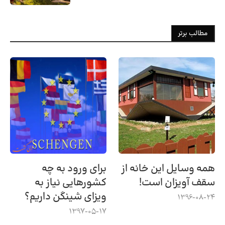
مطالب برتر
همه وسایل این خانه از
برای ورود به چه
سقف آویزان است!
کشورهایی نیاز به
ویزای شینگن داریم؟
1396-08-24
1397-05-17