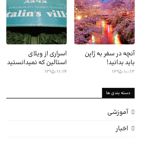
آنچه در سفر به ژاپن
اسراری از ویلای
باید بدانید!
استالین که نمیدانستید
1395-11-17
1395-10-13
دسته بندی ها
آموزشی
اخبار