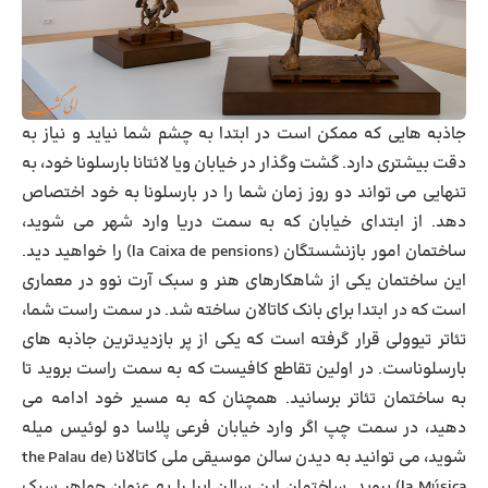
جاذبه هایی که ممکن است در ابتدا به چشم شما نیاید و نیاز به
دقت بیشتری دارد. گشت وگذار در خیابان ویا لائتانا بارسلونا خود، به
تنهایی می تواند دو روز زمان شما را در بارسلونا به خود اختصاص
دهد. از ابتدای خیابان که به سمت دریا وارد شهر می شوید،
ساختمان امور بازنشستگان (la Caixa de pensions) را خواهید دید.
این ساختمان یکی از شاهکارهای هنر و سبک آرت نوو در معماری
است که در ابتدا برای بانک کاتالان ساخته شد. در سمت راست شما،
تئاتر تیوولی قرار گرفته است که یکی از پر بازدیدترین جاذبه های
بارسلوناست. در اولین تقاطع کافیست که به سمت راست بروید تا
به ساختمان تئاتر برسانید. همچنان که به مسیر خود ادامه می
دهید، در سمت چپ اگر وارد خیابان فرعی پلاسا دو لوئیس میله
شوید، می توانید به دیدن سالن موسیقی ملی کاتالانا (the Palau de
la Música) بروید. ساختمان این سالن اپرا را به عنوان جواهر سبک