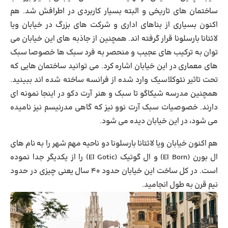
ساختمان های تاریخی و البته بسیار کاربردی در اطرافش شد. هم
اکنون بسیاری از بناهای اداری و شرکت های بزرگ در خیابان ویا
لائتانا بارسلونا قرار گرفته اند. همچنین از جاذبه های این خیابان می
توان به ترکیب های عجیب و منحصر به فرد سبک ها خصوصا سبک
های معماری در این خیابان اشاره کرد. می توانید ساختمان هایی که
تحت تاثیر نئوکلاسیک وارد شده از فرانسه ساخته شده اند ببینید.
همچنین مدرسه شیکاگو تا سبک و هنر آرت دکو در اینجا نمونه ای
دارند. خصوصیات سبک آرت نوو نیز که گاهی مدرنیسم نیز نامیده
می شود، در این خیابان دیده می شود.
هم اکنون خیابان ویا لائتانا بارسلونا دو ناحیه مهم شهر را به نام های
ال بورن
(El Born) و
ال
گوتیک
(El Gotic) را از یکدیگر جدا نموده
است. در کل ساخت این خیابان حدود ۴۰ سال یعنی چیزی در حدود
نیم قرن به طول انجامید.