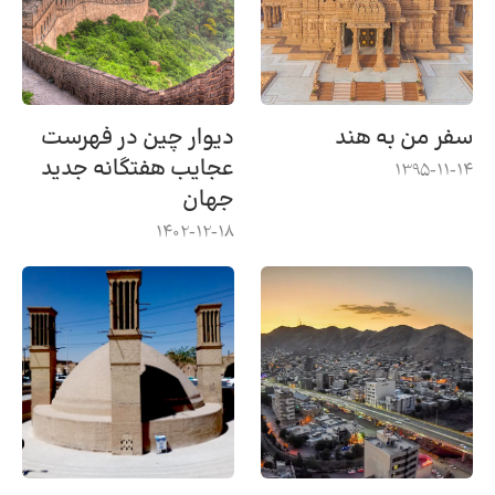
سفر من به هند
دیوار چین در فهرست
عجایب هفتگانه جدید
1395-11-14
جهان
1402-12-18