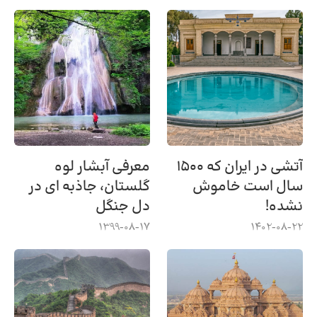
آتشی در ایران که ۱۵۰۰
معرفی آبشار لوه
سال است خاموش
گلستان، جاذبه ای در
نشده!
دل جنگل
1399-08-17
1402-08-22