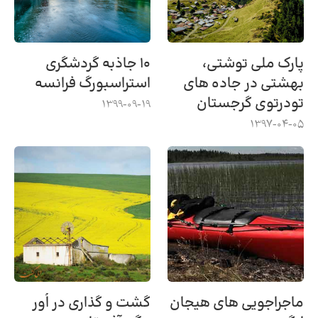
پارک ملی توشتی،
۱۰ جاذبه گردشگری
بهشتی در جاده های
استراسبورگ فرانسه
تودرتوی گرجستان
1399-09-19
1397-04-05
ماجراجویی های هیجان
گشت و گذاری در اُور