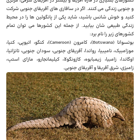
کشورهای بسیاری در قاره آفریقا و بیشتر در آفریقای شرقی، مرکزی
و جنوبی زندگی می کنند. اگر در سافاری های آفریقای جنوبی شرکت
کنید و خوش شانس باشید، شاید یکی از پانگولین ها را در محیط
زندگی طبیعی شان بیابید. از جمله این کشورها می توان تمام
کشورهای زیر را نام برد:
بوتسوانا (Botswana)، کامرون (Cameroon)، کنگو، اتیوپی، کنیا،
موزامبیک، نامیبیا، رواندا، آفریقای جنوبی، سودان جنوبی، تانزانیا،
اوگاندا، زامبیا، زیمبابوه، کازونگولا، کیلیمانجارو، مازای استپ،
زامبزی، شرق آفریقا و آفریقای جنوبی.