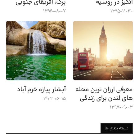
انگیز در روسیه
بِرگ، آفریقای جنوبی
1396-08-07
1395-11-30
معرفی ارزان ترین محله
آبشار پیازه خرم آباد
های لندن برای زندگی
1403-06-15
1397-09-03
دسته بندی ها