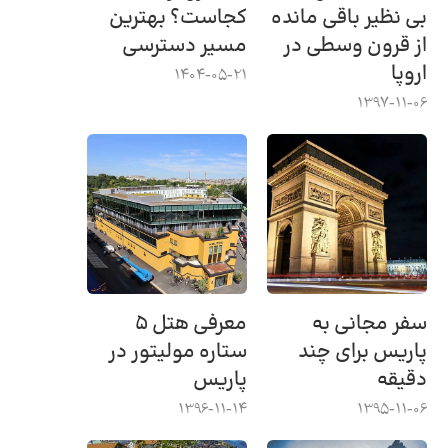
بی نظیر باقی مانده
کجاست؟ بهترین
از قرون وسطی در
مسیر دسترسی
اروپا
1404-05-21
1397-11-06
سفر مجانی به
معرفی هتل ۵
پاریس برای چند
ستاره مولیتور در
دقیقه
پاریس
1396-11-14
1395-11-06