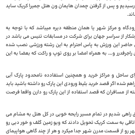
سیدیم و پس از گرفتن چمدان هایمان ون هتل جمیرا کریک ساید
ند.
تل ۵ستاره در نزدیکی فرودگاه و مرکز شهر یا همان منطقه دیره میباشد که با توجه به
زشکار از سراسر جهان برای شرکت در مسابقات تنیس می باشد در
 حاضر این ورزش به پاس احترام به این رشته ورزشی نصب شده
راجرفدرر و…. به همراه امضا بر روی توپ و راکت که بعضا به این
ای ساحل و مراکز خرید و همچنین استفادده نامحدود پارک آبی
م شده اگر قصد خرید بلیط ورودی این پارک رو داشته باشید باید
ی آن دسته از مسافران که قصد استفاده از این پارک رو دارن واقعا فرصت
 راهی شدیم در تمام مسیر رایحه خوبی در کل هتل به مشام می
ید و واقعا هتل بسیار مجلل و جذابی بود در طبقه ۴ اتاقی به سمت کریک تحویل دادند که ویو زمین گلف و خور دبی رو
رو از قسمت مدرن شهر جدا میکرد و هر از چند گاهی هواپیمای