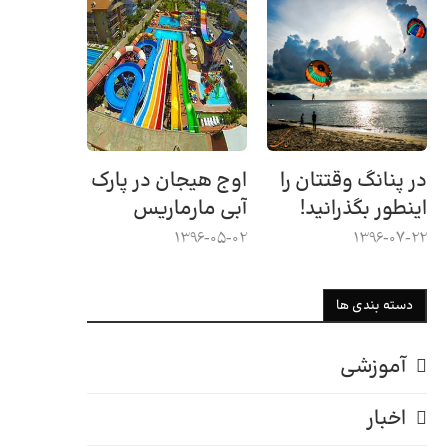
در پنانگ وقتتان را
اوج هیجان در پارک
اینطور بگذرانید!
آبی مارماریس
1396-05-02
1396-07-22
دسته بندی ها
آموزشی
اخبار