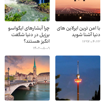
با امن ترین ایرلاین های
چرا آبشارهای ایگواسو
دنیا آشنا شوید
برزیل در دنیا شگفت
انگیز هستند؟
1397-04-23
1402-08-09