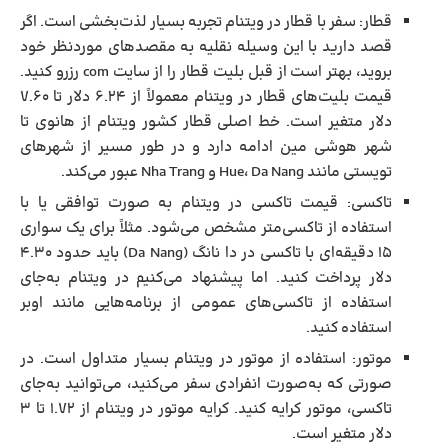
قطار:
سفر با قطار در ویتنام تجربه بسیار لذت‌بخشی است. اگر
قصد دارید با این وسیله نقلیه به مقصدهای موردنظر خود
بروید، بهتر است از قبل بلیت قطار را از سایت com رزرو کنید.
قیمت بلیت‌های قطار در ویتنام معمولاً از ۶.۲۴ دلار تا ۷.۶۰
دلار متغیر است. خط اصلی قطار کشور ویتنام از هانوی تا
شهر هوشی مین ادامه دارد و در طور مسیر از شهرهای
تویستی مانند Hue، Da Nang و Nha Trang عبور می‌کند.
تاکسی:
قیمت تاکسی در ویتنام به صورت توافقی یا با
استفاده از تاکسی‌متر مشخص می‌شود. مثلاً برای یک سواری
۱۵ دقیقه‌ای با تاکسی در دا نانگ (Da Nang) باید حدود ۴.۳۰
دلار پرداخت کنید. اما پیشنهاد می‌کنیم در ویتنام به‌جای
استفاده از تاکسی‌های عمومی از برنامه‌هایی مانند اوبر
استفاده کنید.
موتور:
استفاده از موتور در ویتنام بسیار متداول است. در
صورتی که به‌صورت انفرادی سفر می‌کنید، می‌توانید به‌جای
تاکسی، موتور کرایه کنید. کرایه موتور در ویتنام از ۱.۷۲ تا ۳
دلار متغیر است.