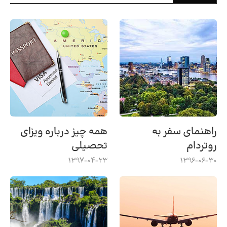
راهنمای سفر به
همه چیز درباره ویزای
روتردام
تحصیلی
1397-04-23
1396-06-30