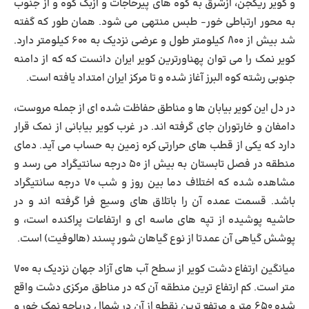
و کویر ریگجن، ازشرق به کوه های پیرحاجات و ازبک کوه و از جنوب
به محور ارتباطی خور- طبس منتهی می شود. همان طور که گفته
شد بیش از ۸۰۰ کیلومتر طول و عرضی نزدیک به ۶۰۰ کیلومتر دارد.
کویر نمک را می توان پهناورترین کویر ایران دانست که که از دامنه
جنوبی رشته کوه البرز آغاز شده و تا مرکز ایران امتداد یافته است.
در دل این کویر بیابان ها و مناطق حفاظت شده ای از جمله مروست،
دامغان و خارتوران جای گرفته اند. در غرب کویر بیابانی از نمک قرار
دارد که یکی از قطب های حرارتی کره زمین به حساب می آید. دمای
منطقه در فصل تابستان به بیش از ۵۰ درجه سانتیگراد می رسد و
مشاهده شده که اختلاف دما بین روز و شب ۷۰ درجه سانتیگراد
باشد. قسمت عمده آن را باتلاق های وسیع فرا گرفته ‌اند و در
حاشیه پوشیده از تپه‌ های ماسه ‌ای و ارتفاعات پراکنده‌ است، و
پوشش گیاهی آن عمدتا از نوع گیاهان شور پسند (هالوفیت) است.
میانگین ارتفاع دشت کویر از سطح آب های آزاد جهان نزدیک به ۷۰۰
متر است. کم ارتفاع ترین منطقه آن که در مناطق مرکزی دشت واقع
شده ۶۵۰ متر و مرتفع ترین نقطه از آن در شمال دریاچه نمک خور و