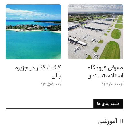
معرفی فرودگاه
گشت گذار در جزیره
استانستد لندن
بالی
1395-10-01
1397-06-03
دسته بندی ها
آموزشی