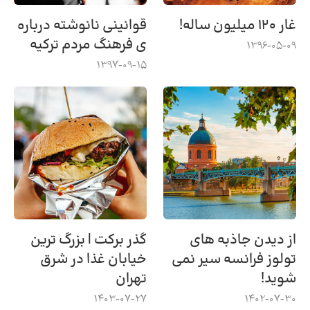
غار ۱۲۰ میلیون ساله!
قوانینی نانوشته درباره
ی فرهنگ مردم ترکیه
1396-05-09
1397-09-15
از دیدن جاذبه های
گذر برکت | بزرگ ترین
تولوز فرانسه سیر نمی
خیابان غذا در شرق
شوید!
تهران
1403-07-27
1402-07-30