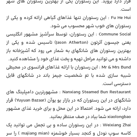
قرار دارد بروید. این رستوران یکی از بهترین رستوران های شهر
است.
Fu He Hui : این رستوران تنها غذاهای گیاهی ارائه کرده و یکی از
رستوران های خوب شهر محسوب می شود.
Commune Social : این رستوران، توسط سرآشپز مشهور انگلیسی
یعنی جیسون آثرتون (Jason Atherton) تاسیس شده و یکی از
بهترین رستوران های شانگهای به شمار می رود که آشپزخانه باز
داشته و می توانید مراحل تهیه و پخت غذای خود را مشاهده کنید.
Mr & Mrs Bund : این رستوران با ارائه غذاهای فرانسوی در محیطی
شبیه سازی شده با تم شخصیت جیمز باند در شانگهای قابل
دسترسی است.
Nanxiang Steamed Bun Restaurant : مشهورترین دامپلینگ های
شانگهای در این رستوران که در بازار یو یوآن (Yuyuan Bazaar) قرار
دارد، ارائه می شود. احتمالا در این محل و برای خرید غذای مشهور
xiaolongbao شما بیاد در صف منتظر بمانید.
Weixiang Zhai : در این رستوران ساده و بی تجمل می توانید یک
کاسه سوپ نودل و کنجد بسیار خوشمزه (majiang mian ) را سر