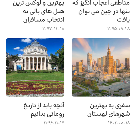
مناطقی اعجاب انگیز که
بهترین و لوکس ترین
تنها در چین می توان
هتل های بالی به
یافت
انتخاب مسافران
1397-12-18
1395-09-28
سفری به بهترین
آنچه باید از تاریخ
شهرهای لهستان
رومانی بدانیم
1396-11-17
1402-08-18