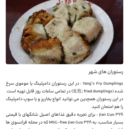
رستوران های شهر
Yang’s Fry Dumplings : در این رستوران دامپلینگ یا موموی سرخ
شده (生煎; fried dumplings) در تمامی ساعات روز قابل تهیه است.
در این رستوران همچنین می توانید انواع بخارپز و یا سوپ دامپلینگ
را هم امتحان کنید.
Jian Guo 328 : برای تجربه دقیق غذاهای اصیل شانگهای با قیمتی
بسیار مناسب، به MSG-free Jian Guo 328 که در محله فرانسوی ها