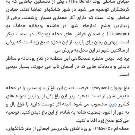
خیابان ساحلی بوند
(The Bund) : یکی از نخستین جاهایی که به
گردشگران توصیه می شود در شهر شانگهای تماشا کنند، خیابان
ساحلی بوند است که دارای آثار معماری بسیار ارزشمند، برخی از
زیباترین چشم اندازهای شهر در حاشیه رودخانه هوانگ پو
(Huangpu ) و آسمان خراش های محله پودونگ در سمت دیگر
است. بهترین زمان برای بازدید از این محل؛ صبح زود است که برخی
از ساکنین شهر در این محل به ورزش می
پردازند. دیدن منظره صبحگاهی این منطقه در کنار رودخانه و مناظر
دیدنی و بادبادک هایی که در آسمان تاب می خورند، بسیار دیدنی
است.
باغ یویوان
(Yuyuan) : فرصت دیدن این باغ زیبا و سنتی را در محله
قدیمی شهر از دست ندهید. زیرا این باغ یکی از بهترین نمونه های
کشور
چین
محسوب می شود. البته اگر دوست دارید با فراغ بال و
به دور از انبوه جمعیت شانه به شانه، از این باغ دیدن کنید، توصیه
می کنم صبح زود اقدام کنید.
محله ام ۵۰
(M50) : برای داشتن یک بررسی اجمالی از هنر شانگهای،